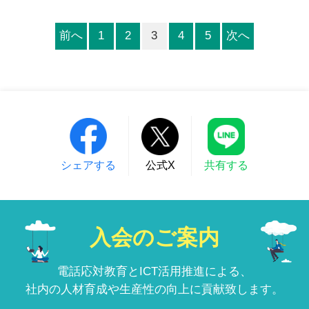
前へ
1
2
3
4
5
次へ
シェアする
公式X
共有する
入会のご案内
電話応対教育とICT活用推進による、
社内の人材育成や生産性の向上に貢献致します。