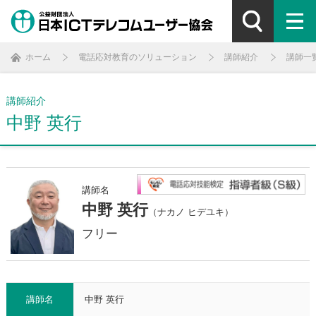
ホーム
電話応対教育のソリューション
講師紹介
講師一
講師紹介
中野 英行
講師名
中野 英行
（ナカノ ヒデユキ）
フリー
講師名
中野 英行