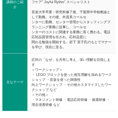
講師のご紹
フケア” Joyful Rythm” スペシャリスト
介
音楽大学卒業・研究科修了後、千葉県中学校教諭と
して勤務。その後、外資系コールセ
ンターに勤務、センター管理からスタッフィングプ
ランニング業務に従事し、コールセ
ンターのコストに関連する業務に長く携わる。電話
応対品質管理を任され、応対品質に
関わる勉強を開始する。岩下 宣子氏のもとでマナー
を学び、現在に至る。
応対の「なぜ」を共有し考え、深い理解を目指しま
す
＜ワークショップ＞
・ LEGO ブロックを使った相互理解を深めるワーク
ショップ ・音楽を使った関係性
主なテーマ
向上ワークショップ ・その他カスタマイズしたワー
クショップ など
＜その他＞
・マネジメント研修 ・電話応対研修 ・接遇研修 ・
理念浸透研修 など