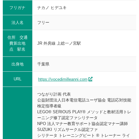
フリガナ
ナカノ ヒデユキ
法人名
フリー
住所 交通
費算出地
JR 外房線 上総一ノ宮駅
点 駅名
出身地
千葉県
URL
https://vocedimilleanni.com
つながり計画 代表
公益財団法人日本電信電話ユーザ協会 電話応対技能
検定指導者級
LEGO® SERIOUS PLAY® メソッドと教材活用トレ
ーニング修了認定ファシリテータ
NPO 法人マナー教育サポート協会認定マナー講師
SUZUKI リズムサークル認定ファ
シリテータ トレーニングビート ® トレーナー ライ