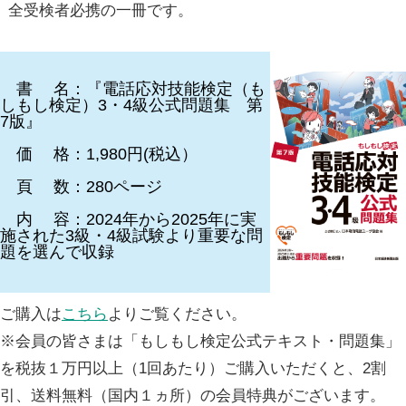
全受検者必携の一冊です。
書 名：『電話応対技能検定（も
しもし検定）3・4級公式問題集 第
7版』
価 格：1,980円(税込）
頁 数：280ページ
内 容：2024年から2025年に実
施された3級・4級試験より重要な問
題を選んで収録
ご購入は
こちら
よりご覧ください。
※会員の皆さまは「もしもし検定公式テキスト・問題集」
を税抜１万円以上（1回あたり）ご購入いただくと、2割
引、送料無料（国内１ヵ所）の会員特典がございます。