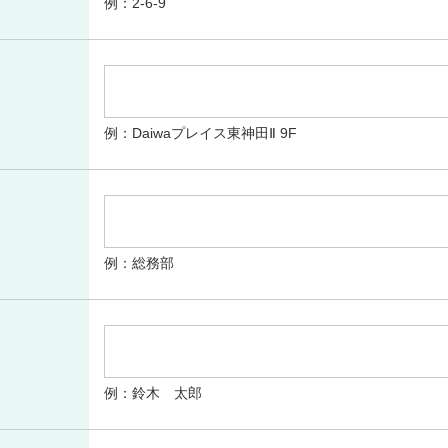
例：2-6-9
例：Daiwaプレイス東神田Ⅱ 9F
例：総務部
例：鈴木 太郎