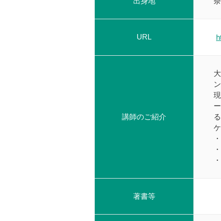
出身地
奈
URL
h
大
ン
現
ー
講師のご紹介
る
・
・
・
著書等