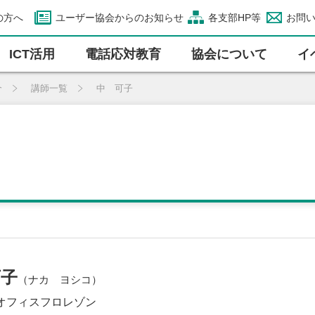
の方へ
ユーザー協会からのお知らせ
各支部HP等
お問
ICT活⽤
電話応対教育
協会について
イ
介
講師一覧
中 可子
可子
（ナカ ヨシコ）
オフィスフロレゾン