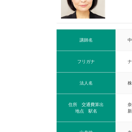
講師名
中
フリガナ
ナ
法人名
株
住所 交通費算出
奈
地点 駅名
新