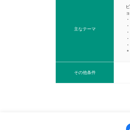
ビ
・
・
主なテーマ
・
・
・
＊
その他条件