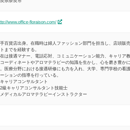
良県奈良市
ttp://www.office-floraison.com/
手百貨店出身。在職時は婦人ファッション部門を担当し、店頭販
トまでを経験する。
在は接遇マナー、電話応対、コミュニケーション能力、キャリア
コーディネートやアロマテラピーの知識を生かし、心を磨き豊か
。医療分野における接遇研修にも力を入れ、大学、専門学校の看
ケーションの指導を行っている。
キャリアコンサルタント
2級キャリアコンサルタント技能士
メディカルアロマテラピーインストラクター