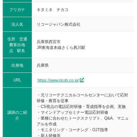
フリガナ
キタミネ チカコ
法人名
リコージャパン株式会社
住所 交通
兵庫県西宮市
費算出地
JR東海道本線さくら夙川駅
点 駅名
出身地
兵庫県
URL
https://www.ricoh.co.jp/
・元リコーテクニカルコールセンターにおいて応対
研修・教育を従事
・CS視点の電話応対研修・育成指導を企画、実施
講師のご紹
・マインドアップセミナー電話応対研修
介
・業種に合わせたトークスクリプト、Q&A、マニュ
アルを作成
・モニタリング・コーチング・OJT指導
・新人研修等