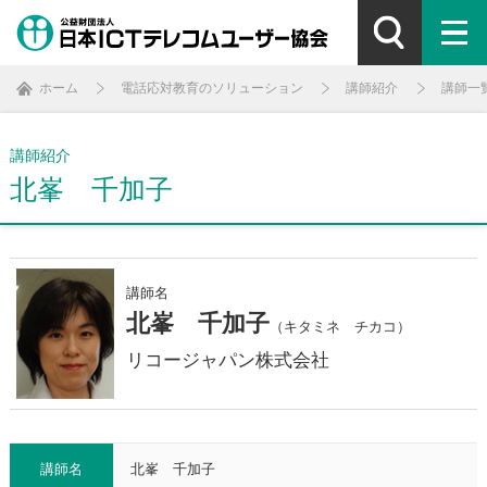
ホーム
電話応対教育のソリューション
講師紹介
講師一
講師紹介
北峯 千加子
講師名
北峯 千加子
（キタミネ チカコ）
リコージャパン株式会社
講師名
北峯 千加子