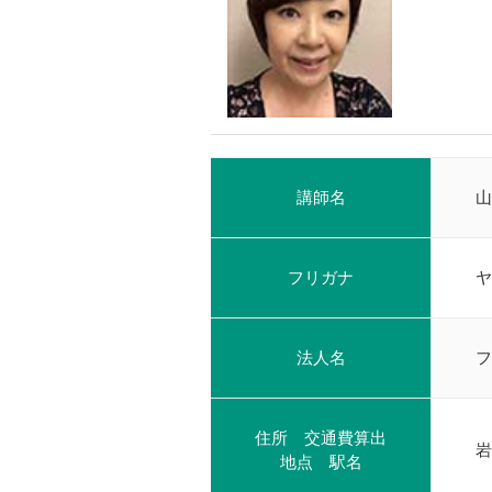
講師名
山
フリガナ
ヤ
法人名
フ
住所 交通費算出
岩
地点 駅名