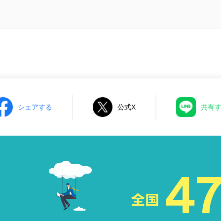
シェアする
公式X
共有