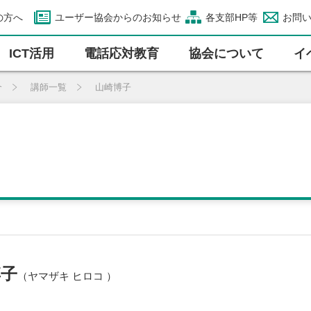
の方へ
ユーザー協会からのお知らせ
各支部HP等
お問
ICT活⽤
電話応対教育
協会について
イ
介
講師一覧
山崎博子
博子
（ヤマザキ ヒロコ ）