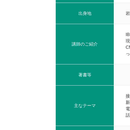
出身地
岩
I
現
講師のご紹介
C
っ
著書等
接
新
主なテーマ
電
話