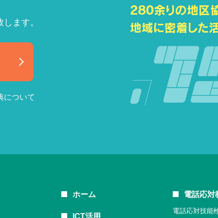
致します。
典について
ホーム
電話応対
電話応対技能
ICT活用