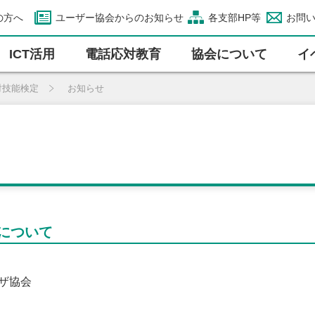
の方へ
ユーザー協会からのお知らせ
各支部HP等
お問
ICT活⽤
電話応対教育
協会について
イ
対技能検定
お知らせ
について
ーザ協会