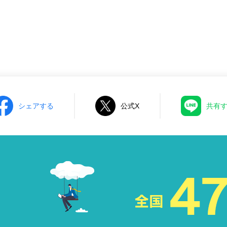
シェアする
公式X
共有