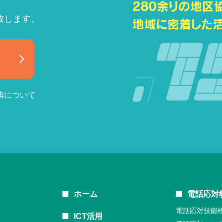
致します。
典について
ホーム
電話応対
電話応対技能
ICT活用