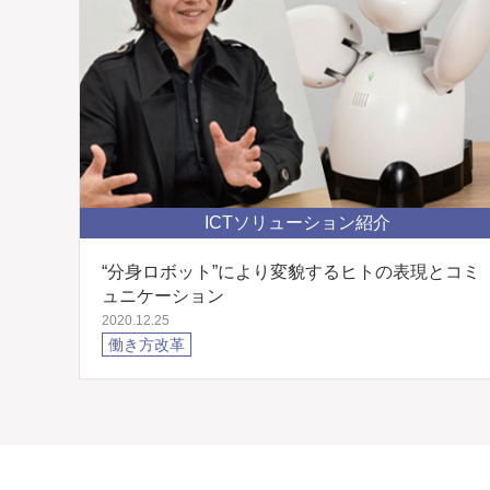
ICTソリューション紹介
“分身ロボット”により変貌するヒトの表現とコミ
ュニケーション
2020.12.25
働き方改革