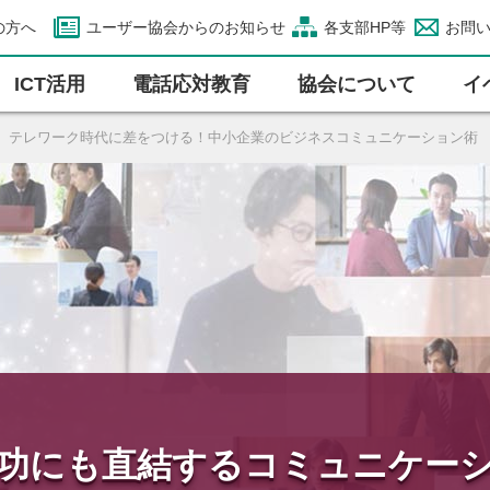
の方へ
ユーザー協会からのお知らせ
各支部HP等
お問
ICT活⽤
電話応対教育
協会について
イ
】テレワーク時代に差をつける！中小企業のビジネスコミュニケーション術
功にも直結する
コミュニケー