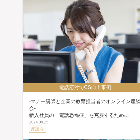
電話応対でCS向上事例
-マナー講師と企業の教育担当者のオンライン座
会-
新入社員の「電話恐怖症」を克服するために
2024.09.25
座談会