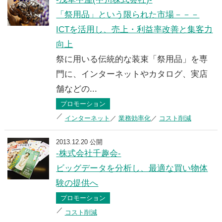
「祭用品」という限られた市場－－－
ICTを活用し、売上・利益率改善と集客力
向上
祭に用いる伝統的な装束「祭用品」を専
門に、インターネットやカタログ、実店
舗などの...
プロモーション
インターネット
業務効率化
コスト削減
2013.12.20 公開
-株式会社千趣会-
ビッグデータを分析し、最適な買い物体
験の提供へ
プロモーション
コスト削減