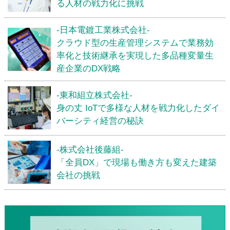
る人材の戦力化に挑戦
-日本電鍍工業株式会社-
クラウド型の生産管理システムで業務効
率化と技術継承を実現した多品種変量生
産企業のDX戦略
-東和組立株式会社-
身の丈 IoTで多様な人材を戦力化したダイ
バーシティ経営の秘訣
-株式会社後藤組-
「全員DX」で現場も働き方も変えた建築
会社の挑戦