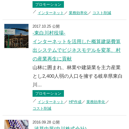
プロモーション
インターネット
業務効率化
コスト削減
2017.10.25 公開
-東白川村役場-
インターネットを活用した概算建築費算
出システムでビジネスモデルを変革、村
の産業再生に貢献
山林に囲まれ、林業や建築業を主力産業
とし2,400人弱の人口を擁する岐阜県東白
川...
プロモーション
インターネット
HP作成
業務効率化
コスト削減
2016.09.28 公開
-浅草中屋(中川株式会社)-