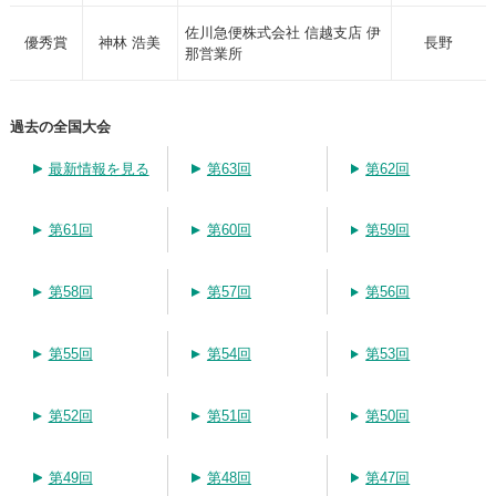
佐川急便株式会社 信越支店 伊
優秀賞
神林 浩美
長野
那営業所
過去の全国大会
最新情報を見る
第63回
第62回
第61回
第60回
第59回
第58回
第57回
第56回
第55回
第54回
第53回
第52回
第51回
第50回
第49回
第48回
第47回