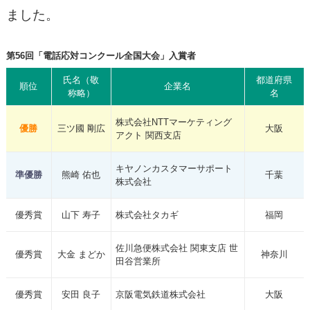
ました。
第56回「電話応対コンクール全国大会」入賞者
氏名（敬
都道府県
順位
企業名
称略）
名
株式会社NTTマーケティング
優勝
三ツ國 剛広
大阪
アクト 関西支店
キヤノンカスタマーサポート
準優勝
熊崎 佑也
千葉
株式会社
優秀賞
山下 寿子
株式会社タカギ
福岡
佐川急便株式会社 関東支店 世
優秀賞
大金 まどか
神奈川
田谷営業所
優秀賞
安田 良子
京阪電気鉄道株式会社
大阪