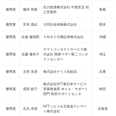
佐川急便株式会社 中国支店 松
優秀賞
藤田 明菜
島根
江営業所
優秀賞
宮本 真紀
大同生命保険株式会社
熊本
優秀賞
比嘉 健四郎
ＳＭＢＣ日興証券株式会社
沖縄
ヤマトコンタクトサービス株
優秀賞
佐藤 優衣子
式会社 関東マザー第二コンタ
埼玉
クトセンター
優秀賞
古村 友美
株式会社ナリス化粧品
兵庫
株式会社NTT東日本サービス
優秀賞
原田 経子
営業推進部 Ｗｅｂ・サポート
秋田
部門 秋田サポートセンタ
NTTソルコ＆北海道テレマー
優秀賞
石丸 幸恵
北海道
ト株式会社