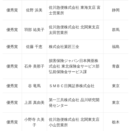
佐川急便株式会社 東海支店 富
優秀賞
佐野 浜美
静岡
士営業所
佐川急便株式会社 北関東支店
優秀賞
羽部 祐美子
群馬
太田営業所
優秀賞
佐藤 千恵
株式会社菓匠三全
福島
損害保険ジャパン日本興亜株
優秀賞
石井 美那子
式会社 東北保険金サービス部
青森
弘前保険金サービス課
優秀賞
谷 竜馬
ＳＭＢＣ日興証券株式会社
東京
第一三共株式会社 品川研究開
優秀賞
上原 真由美
東京
発センター
小野寺 久美
佐川急便株式会社 北関東支店
優秀賞
栃木
子
小山営業所