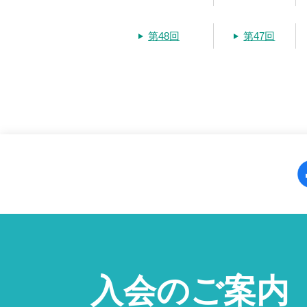
第48回
第47回
入会のご案内