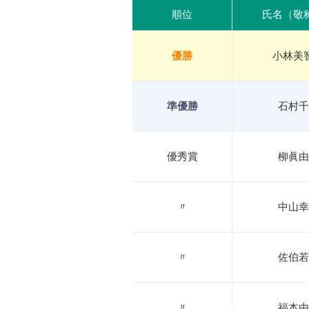
順位
氏名（敬
優勝
小林美
準優勝
石村千
優秀賞
柳眞由
〃
中山幸
〃
佐伯若
〃
福本由