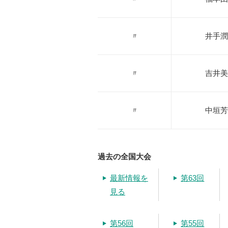
〃
井手潤
〃
吉井美
〃
中垣芳
過去の全国大会
最新情報を
第63回
見る
第56回
第55回