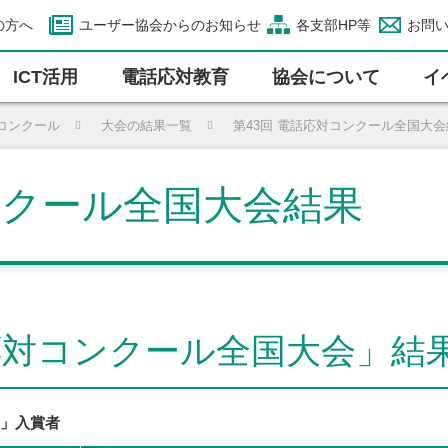
の方へ
ユーザー協会からのお知らせ
各支部HP等
お問
ICT活⽤
電話応対教育
協会について
イ
コンクール
大会の結果一覧
第43回 電話応対コンクール全国大
ンクール全国大会結果
応対コンクール全国大会」結
会」入賞者