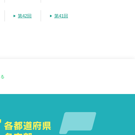
第42回
第41回
する