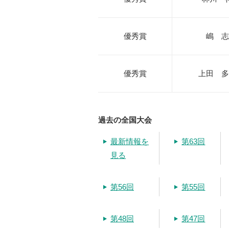
優秀賞
嶋 志
優秀賞
上田 多
過去の全国大会
最新情報を
第63回
見る
第56回
第55回
第48回
第47回