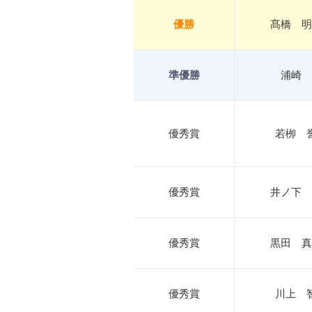
優勝
髙橋 明
準優勝
浦崎 
優秀賞
若栁 
優秀賞
井ノ下 
優秀賞
黒田 真
優秀賞
川上 