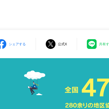
シェアする
公式X
共有