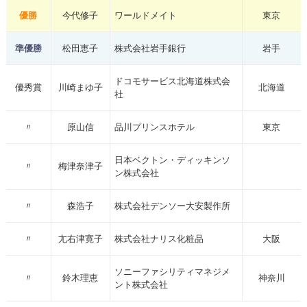
優勝
今代修子
ワールドメイト
東京
準優勝
松田恵子
株式会社岩手銀行
岩手
ドコモサービス北海道株式会
優秀賞
川崎まゆ子
北海道
社
〃
原山信
品川プリンスホテル
東京
日本ベクトン・ディッキンソ
〃
梅津奈津子
ン株式会社
〃
森浩子
株式会社デンソー大安製作所
〃
尢右津寛子
株式会社ナリス化粧品
大阪
ソニーファシリティマネジメ
〃
鈴木理恵
神奈川
ント株式会社