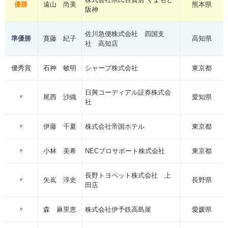
優勝
遠山 尚美
熊本県
阪神
佐川急便株式会社 四国支
準優勝
寛藤 紀子
高知県
社 高知店
優秀賞
石神 敏明
シャープ株式会社
東京都
日興コーディアル証券株式会
〃
尾西 沙織
愛知県
社
〃
伊藤 千夏
株式会社帝国ホテル
東京都
〃
小林 美希
NECプロサポート株式会社
東京都
長野トヨペット株式会社 上
〃
矢嶌 淳史
長野県
田店
〃
森 麻里恵
株式会社伊予鉄高島屋
愛媛県