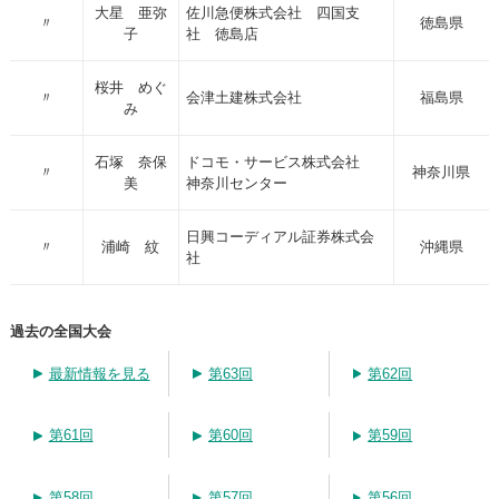
大星 亜弥
佐川急便株式会社 四国支
〃
徳島県
子
社 徳島店
桜井 めぐ
〃
会津土建株式会社
福島県
み
石塚 奈保
ドコモ・サービス株式会社
〃
神奈川県
美
神奈川センター
日興コーディアル証券株式会
〃
浦崎 紋
沖縄県
社
過去の全国大会
最新情報を見る
第63回
第62回
第61回
第60回
第59回
第58回
第57回
第56回