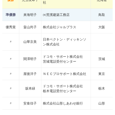
社
準優勝
来海明子
㈲荒濱建築工務店
鳥取
優秀賞
畠山尚子
株式会社ジャルプラス
大阪
日本ベクトン・ディッキンソ
〃
山華京美
ン株式会社
ドコモ・サポート株式会社
〃
関澤明子
茨城
茨城電話受付センター
〃
屋後洋子
ＮＥＣプロサポート株式会社
東京
ドコモ・サポート株式会社
〃
坂本緑
栃木
栃木電話受付センター
〃
安食佳子
株式会社山形しあわせ銀行
山形