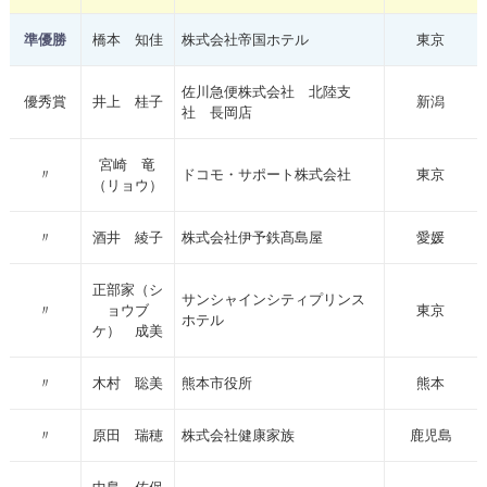
準優勝
橋本 知佳
株式会社帝国ホテル
東京
佐川急便株式会社 北陸支
優秀賞
井上 桂子
新潟
社 長岡店
宮崎 竜
〃
ドコモ・サポート株式会社
東京
（リョウ）
〃
酒井 綾子
株式会社伊予鉄髙島屋
愛媛
正部家（シ
サンシャインシティプリンス
〃
ョウブ
東京
ホテル
ケ） 成美
〃
木村 聡美
熊本市役所
熊本
〃
原田 瑞穂
株式会社健康家族
鹿児島