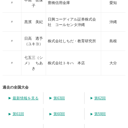
中島 佐保
〃
豊橋信用金庫
愛知
子
日興コーディアル証券株式会
〃
黒濱 美紀
沖縄
社 コールセンタ沖縄
日高 透予
〃
株式会社しちだ・教育研究所
島根
（ユキヨ）
七五三（シ
〃
メ） ちあ
株式会社トキハ 本店
大分
き
過去の全国大会
最新情報を見る
第63回
第62回
第61回
第60回
第59回