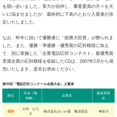
を競い合いました。実力が伯仲し、審査委員の方々を大
いに悩ませましたが、最終的に下表のとおり入賞者が決
定いたしました。
なお、昨年に続いて優勝者に「総務大臣賞」が贈られま
した。また、優勝・準優勝・優秀賞の応対模様に加え
て、別に実施した「企業電話応対コンテスト」最優秀賞
受賞企業の応対模様を収録したCDは、2007年2月から発
売いたします。是非お求めください。
第45回「電話応対コンクール全国大会」入賞者
氏名（敬
都道府県
順位
企業名
称略）
名
大竹 ひろ
優勝
株式会社さいか屋 横須賀店
神奈川
子