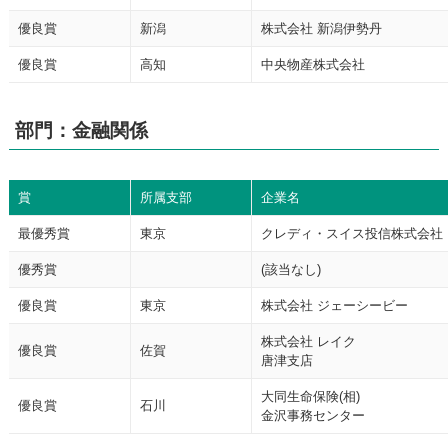
優良賞
新潟
株式会社 新潟伊勢丹
優良賞
高知
中央物産株式会社
部門：金融関係
賞
所属支部
企業名
最優秀賞
東京
クレディ・スイス投信株式会社
優秀賞
(該当なし)
優良賞
東京
株式会社 ジェーシービー
株式会社 レイク
優良賞
佐賀
唐津支店
大同生命保険(相)
優良賞
石川
金沢事務センター