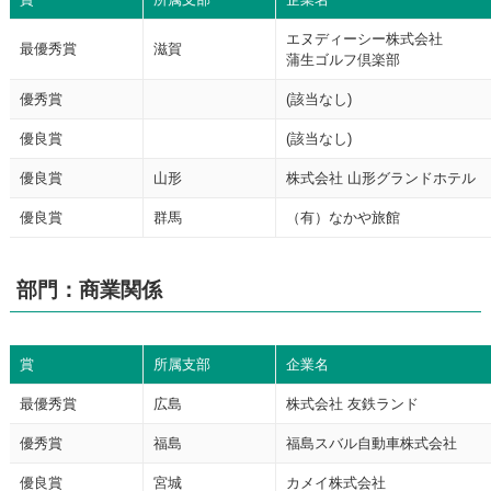
エヌディーシー株式会社
最優秀賞
滋賀
蒲生ゴルフ倶楽部
優秀賞
(該当なし)
優良賞
(該当なし)
優良賞
山形
株式会社 山形グランドホテル
優良賞
群馬
（有）なかや旅館
部門：商業関係
賞
所属支部
企業名
最優秀賞
広島
株式会社 友鉄ランド
優秀賞
福島
福島スバル自動車株式会社
優良賞
宮城
カメイ株式会社