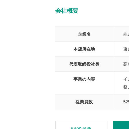
会社概要
企業名
株
本店所在地
東
代表取締役社長
髙
事業の内容
イ
務
従業員数
5