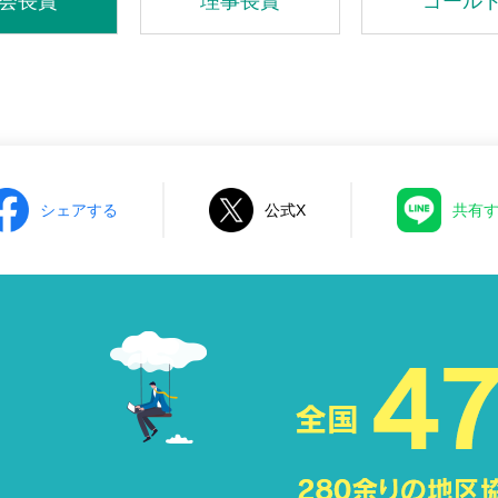
会長賞
理事長賞
ゴール
シェアする
公式X
共有